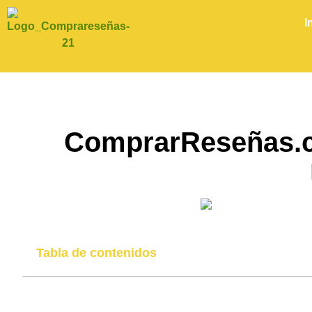
I
ComprarReseñas.c
Tabla de contenidos