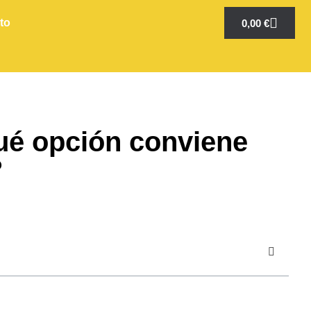
to
0,00
€
é opción conviene
?